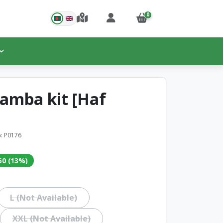
0
amba kit [Haf
োড: P0176
 ৳50 (13%)
L (Not Available)
XXL (Not Available)