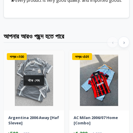
💫Every product is very good quality. and imported goods.
আপনার আরও পছন্দ হতে পারে
‹
›
সাশ্রয় ৳100
সাশ্রয় ৳501
স্টক শেষ
Argentina 2006 Away [Haf
AC Milan 2006/07 Home
Slevee]
[Combo]