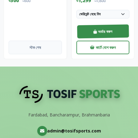
৳500
৳1,299
৳600
৳1,800
অর্ডার করুন
স্টক শেষ
কার্টে যোগ করুন
Fardabad, Bancharampur, Brahmanbaria
admin@tosifsports.com