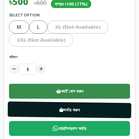
৳500
৳600
সাশ্রয় ৳100 (17%)
SELECT OPTION
M
L
XL (Not Available)
XXL (Not Available)
পরিমাণ
কার্টে যোগ করুন
অর্ডার করুন
হোয়াটসঅ্যাপ অর্ডার